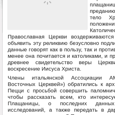
плащани
предани
тело Х
положении
Катол
Православная Церкви воздерживаются
объявить эту реликвию безусловно под
данные говорят как в пользу, так и проти
менее она почитается и католиками, и п
древнее свидетельство веры Церк
воскресение Иисуса Христа.
Члены итальянской Ассоциации A
Восточных Церквей») обратились к арх
Пецци с просьбой совершить паломнич
чтобы рассказать всем, кто интерес
Плащаницы, о последних данны
исследований, а также передать в да