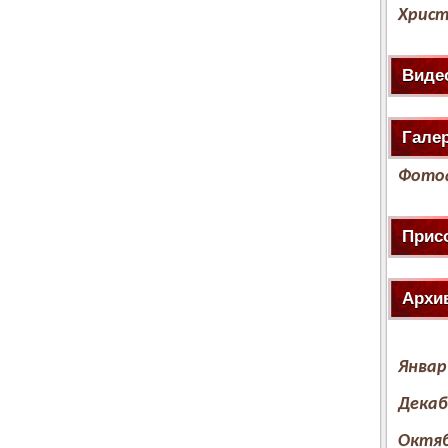
Христ
Виде
Гале
Фото
Прис
Архи
Январ
Декаб
Октяб