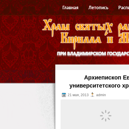
Главная
Летопись
Расп
Архиепископ Е
университетского х
21 мая, 2013
admin