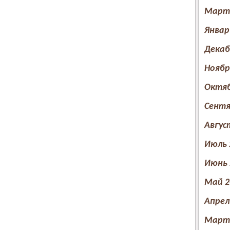
Март 
Январ
Декаб
Ноябр
Октяб
Сентя
Авгус
Июль 
Июнь 
Май 2
Апрел
Март 