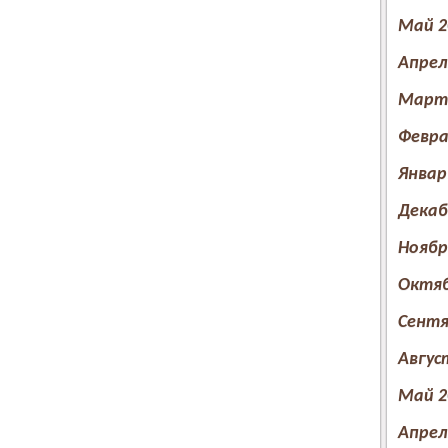
Май 2
Апрел
Март 
Февра
Январ
Декаб
Ноябр
Октяб
Сентя
Авгус
Май 2
Апрел