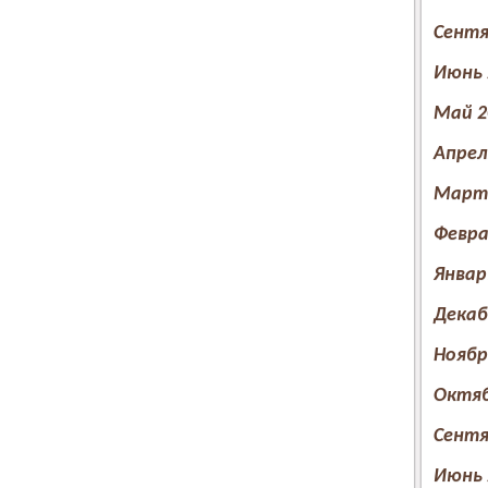
Сентя
Июнь 
Май 2
Апрел
Март 
Февра
Январ
Декаб
Ноябр
Октяб
Сентя
Июнь 