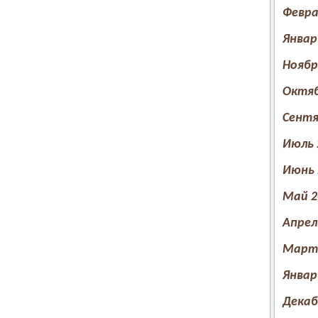
Февра
Январ
Ноябр
Октяб
Сентя
Июль 
Июнь 
Май 2
Апрел
Март 
Январ
Декаб