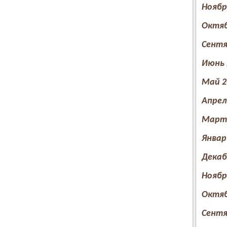
Ноябр
Октяб
Сентя
Июнь 
Май 2
Апрел
Март 
Январ
Декаб
Ноябр
Октяб
Сентя