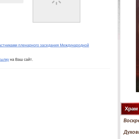
частниками пленарного заседания Международной
сылку
на Ваш сайт.
Храм
Воскр
Духов