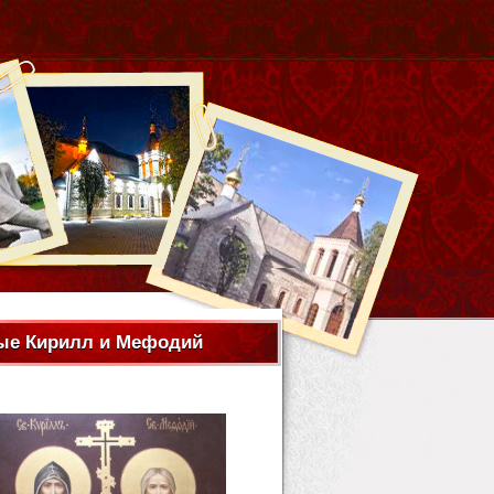
ые Кирилл и Мефодий