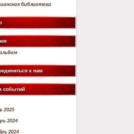
ианская библиотека
о
рея
альбом
оединиться к нам
в событий
ь 2025
рь 2024
рь 2024