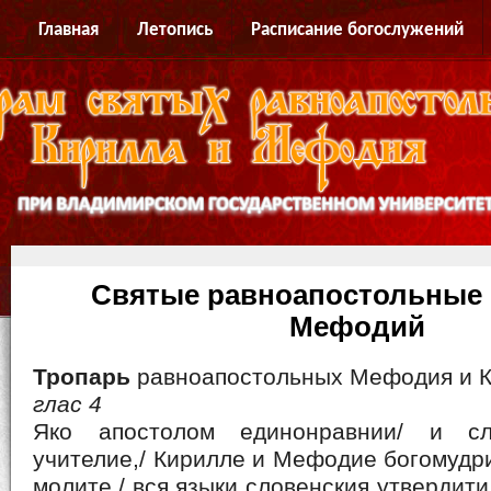
Главная
Летопись
Расписание богослужений
Святые равноапостольные 
Мефодий
Тропарь
равноапостольных Мефодия и 
глас 4
Яко апостолом единонравнии/ и сл
учителие,/ Кирилле и Мефодие богомудри
молите,/ вся языки словенския утвердит