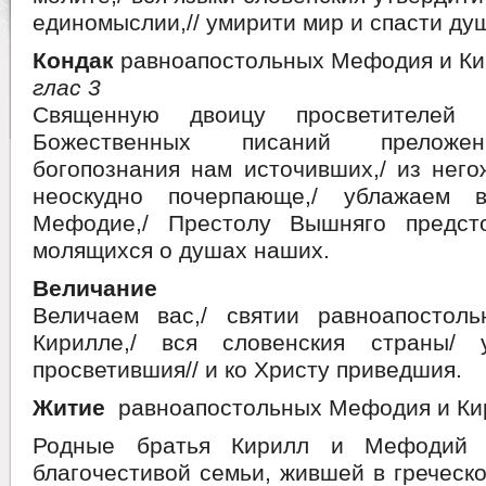
единомыслии,// умирити мир и спасти ду
Кондак
равноапостольных Мефодия и Ки
глас 3
Священную двоицу просветителей 
Божественных писаний преложе
богопознания нам источивших,/ из нег
неоскудно почерпающе,/ ублажаем 
Мефодие,/ Престолу Вышняго предст
молящихся о душах наших.
Величание
Величаем вас,/ святии равноапосто
Кирилле,/ вся словенския страны/ 
просветившия// и ко Христу приведшия.
Житие
равноапостольных Мефодия и Ки
Родные братья Кирилл и Мефодий 
благочестивой семьи, жившей в греческ