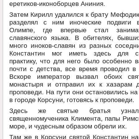
еретиков-иконоборцев Аниния.
Затем Кирилл удалился к брату Мефодию
разделял с ним иноческие подвиги 
Олимпе, где впервые стал занима
славянского языка. В обителях, бывши
много иноков-славян из разных соседн
Константин мог иметь здесь для с
практику, что для него было особенно в
почти с детства, все время проводил в 
Вскоре император вызвал обоих свя
монастыря и отправил их к хазарам д
проповеди. На пути они остановились на
в городе Корсуни, готовясь к проповеди.
Здесь же святые братья узна
священномученика Климента, папы Римск
море, и чудесным образом обрели их.
Там же в Корсуни святой Константин н