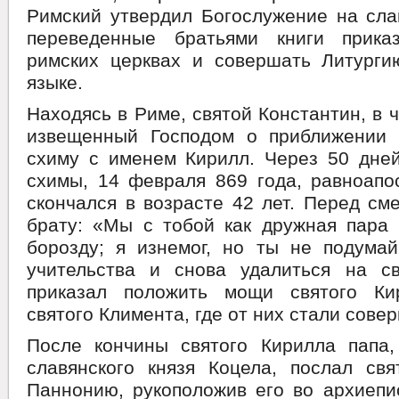
Римский утвердил Богослужение на сла
переведенные братьями книги прика
римских церквах и совершать Литурги
языке.
Находясь в Риме, святой Константин, в 
извещенный Господом о приближении 
схиму с именем Кирилл. Через 50 дней
схимы, 14 февраля 869 года, равноапо
скончался в возрасте 42 лет. Перед см
брату: «Мы с тобой как дружная пара 
борозду; я изнемог, но ты не подумай
учительства и снова удалиться на с
приказал положить мощи святого Ки
святого Климента, где от них стали сове
После кончины святого Кирилла папа,
славянского князя Коцела, послал св
Паннонию, рукоположив его во архиепи