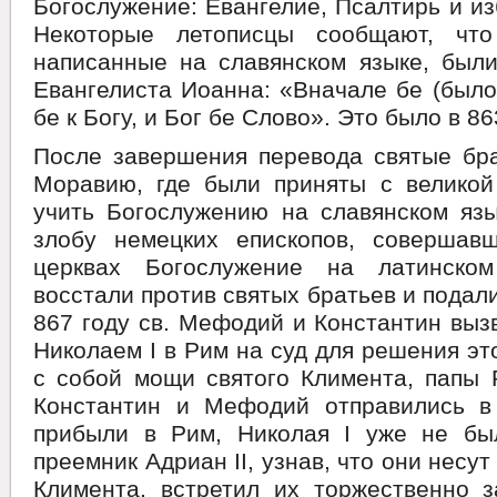
Богослужение: Евангелие, Псалтирь и и
Некоторые летописцы сообщают, что
написанные на славянском языке, были
Евангелиста Иоанна: «Вначале бе (было
бе к Богу, и Бог бе Слово». Это было в 86
После завершения перевода святые бра
Моравию, где были приняты с великой
учить Богослужению на славянском язы
злобу немецких епископов, совершав
церквах Богослужение на латинско
восстали против святых братьев и подал
867 году св. Мефодий и Константин вы
Николаем I в Рим на суд для решения эт
с собой мощи святого Климента, папы 
Константин и Мефодий отправились в
прибыли в Рим, Николая I уже не бы
преемник Адриан II, узнав, что они несут
Климента, встретил их торжественно з