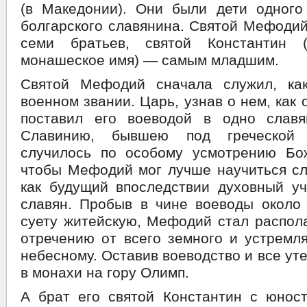
(в Македонии). Они были дети одного
болгарского славянина. Святой Мефоди
семи братьев, святой Константин
монашеское имя) — самым младшим.
Святой Мефодий сначала служил, ка
военном звании. Царь, узнав о нем, как
поставил его воеводой в одно славя
Славинию, бывшею под греческой 
случилось по особому усмотрению Бо
чтобы Мефодий мог лучше научиться сл
как будущий впоследствии духовный уч
славян. Пробыв в чине воеводы около 
суету житейскую, Мефодий стал распол
отречению от всего земного и устремл
небесному. Оставив воеводство и все ут
в монахи на гору Олимп.
А брат его святой Константин с юност