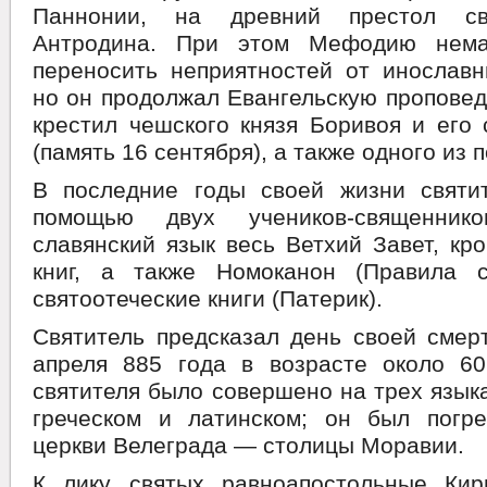
Паннонии, на древний престол св
Антродина. При этом Мефодию нема
переносить неприятностей от инославн
но он продолжал Евангельскую проповед
крестил чешского князя Боривоя и его
(память 16 сентября), а также одного из 
В последние годы своей жизни свят
помощью двух учеников-священник
славянский язык весь Ветхий Завет, кр
книг, а также Номоканон (Правила 
святоотеческие книги (Патерик).
Святитель предсказал день своей смер
апреля 885 года в возрасте около 60
святителя было совершено на трех язык
греческом и латинском; он был погр
церкви Велеграда — столицы Моравии.
К лику святых равноапостольные Ки