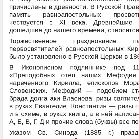
причислены в древности. В Русской Пра
память равноапостольных просвет
чествуется с XI века. Древнейшие 
дошедшие до нашего времени, относятся к
Торжественное празднование п
первосвятителей равноапостольных Ки
было установлено в Русской Церкви в 186
В Иконописном подлиннике под 11
«Преподобных отец наших Мефодия 
нареченного Кирилла, епископов Мора
Словенских. Мефодий — подобием ст
брада долга аки Власиева, ризы святите
в руках Евангелие. Константин — ризы 
и в схиме, в руках книга, а в ней написа
А, Б, В, Г, Д и прочие слова (буквы) все 
Указом Св. Синода (1885 г.) празд