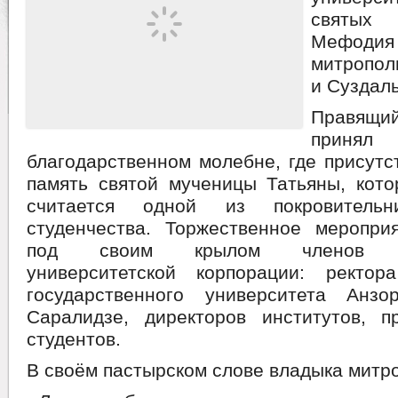
святы
Мефод
митропол
и Суздаль
Правящ
приня
благодарственном молебне, где присут
память святой мученицы Татьяны, кото
считается одной из покровительн
студенчества. Торжественное меропри
под своим крылом членов мн
университетской корпорации: ректор
государственного университета Анз
Саралидзе, директоров институтов, п
студентов.
В своём пастырском слове владыка митро